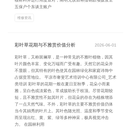
核材料并进行用度查对，阐明无误后将报销款项披发至
五保户个东谈主账户
维修资讯
彩叶草花期与不雅赏价值分析
2026-06-01
彩叶草，又称斑斓草，是一种常见的不雅叶植物，因其
叶片颜色丰富、变化万端而广受有趣。天然它的花朵并
不显眼，但其特有的叶色使其在园林绿化和家庭讳饰中
占据贫苦地位。 平凉市奢斐艺术培训中心有限公司_艺术
类培训 彩叶草的花期一般在夏日至秋季，花朵小而素
雅，呈白色或淡紫色，常成簇助长于枝顶。尽管花期较
短，且不雅赏性不如其叶片，但花朵的存在为植株增添
了一点天然气味。不外，彩叶草的主要不雅赏价值仍体
当今其娟秀的叶片上。其叶色随光照、温度和季节变化
而呈现出红、黄、紫、绿等多种神采，极具视觉冲击
力。 在园林利用