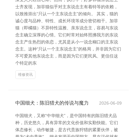
士齐发现，加菲猫似乎对主东说念主有着特等的依赖，
以致推崇出“只认一个主东说念主”的倾向。 其实，猫的
诚心度与品种、特性、成长环境等成分密切相干。加菲
猫（即橘猫）不异特性温雅、亲东说念主，容易与东说
念主确立深厚的心情。它们时常对始终照拂我方的东说
念主产生热烈的依恋，尤其是从小一说念糊口的主东说
念主。这种“只认一个主东说念主”的格局，并非因为它们
不可爱其他东说念主，而是因为它们更民风、更信任这
个特定的东
维修资讯
中国细犬：陈旧猎犬的传说与魔力
2026-06-09
中国细犬，又称“中华细犬”，是中国特有的陈旧猎犬品
种，历史悠久，具有异常的文化价值和实勤快能。它们
体态修长，动作敏捷，是古代贵族狩猎的紧要伙伴，被
誉为“犬中贵族”。 细犬发源于中国朔方，早在汉代就有