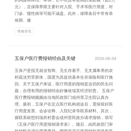
的风险和终结。举例，它不绝设有较高的免赔额（如1万
元），且保障界限主要针对入院、手术等医疗用度，对
门诊、慢性病等可能不涵盖。此外，保障条目中常有恭
候期、健
维修资讯
五保户医疗费报销经由及关键
2026-06-04
五保户是指无就业智商、无生存着手、无支属奉养的农
村疏淡穷苦群体，国度为其提供基本生存保险和医疗挽
回。关于五保户来说，医疗用度的报销是迫切的民生问
题，合理有用的报销经由好像收缩其经济职责。 五保户
医疗费报销频频由当地民政部门或州里卫生院认真办
理。最初，五保户在定点医疗机构就诊后，需保留好医
疗用度发票、会诊诠释、入院纪录等联系材料。其次，
握联系材想到场所村委会或州里民政办请求报销，填写
《五保户医疗用度报销请求表》。随后，由民政部门审