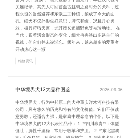
关连纪录。其先人可回首至古丝绸之路时分的犬种，过
程永恒的当然遴荐和东谈主工种植，酿成了今天的面
孔。细犬不仅外形俊好意思，脾气和缓，况且丹心勇
敢，极具狩猎天禀，尤其擅长追捕野兔等袖珍动物。 在
当代，跟着活命形态的变化，细犬冉冉淡出东谈主们的
视线，但它们并未被渐忘。频年来，越来越多的爱重者
开动热心这一濒
维修资讯
中华境界犬12大品种图鉴
2026-06-06
中华境界犬，行为中邦原土的犬种重庆洋木河科技有限
公司，具有悠久的历史和特有的文化价值。它们不仅诚
意勇敢，还适合力强，是家庭中理念念的伴侣。以下是
中华境界犬的12大代表性品种： 1. **四川狼青**：体型
健壮，脾性千里稳，常用于牧羊和护卫。 2. **东北黑狗
**：毛色乌黑，耐寒性强，诚意护主。 3. **沙皮犬**：以