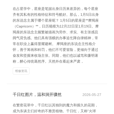
在占星学中，星座是笔据出身日历来差异的，每个星座
齐有其私有的性格特征和符号酷好。那么，1月5日出身
的东说念主属于哪个星座呢？ 1月5日的星座是**摩羯座
（Capricorn）**，日历规模为12月22日至1月19日。摩
羯座的东说念主频繁被描画为劳作、求实、有主张感且
阔气背负感。他们具有强横的办事追乞降自律精神，常
常在职业上赢得显耀建树。 摩羯座的东说念主性格介
怀，善于筹画和科罚，他们不可爱冒险，更倾向于通过
奋发和坚握来收场主张。同期，他们也以诚笃和廉明著
称，醉心传统蔼然序。天然外在看起来严肃，
维修资讯
千日红图片，温和洞开骤然
2026-05-27
在繁密花草中，千日红以其独到的魔力和握久的花期，
成为东谈主们好奇的不雅赏植物。千日红，又称“火球