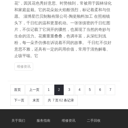
花”，因其花色秀好意思、时势独到，常被用于园林绿化
和家庭盆栽。它的花朵如火焰般强烈，标记着柔和与但
愿。 淄博星巴贝制釉有限公司-陶瓷釉料加工 在照相镜
头下，千日红的温和更显机动。一张张缜密的千日红图
片，不仅记载了它洞开的骤然，也展现了当然的奇妙与
生命的活力。花瓣重重叠叠，色调丰富，从深红到浅
粉，每一朵齐仿佛在诉说着不同的故事。 千日红不仅好
意思不雅，还具有一定的药用价值，常用于清热解毒、
止咳平喘。它
维修资讯
首页
上一页
1
2
3
4
5
6
7
下一页
末页
共
7
页
62
条记录
关于我们
服务指南
维修资讯
二手回收